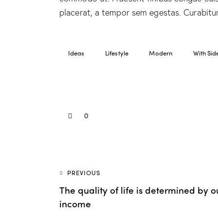
placerat, a tempor sem egestas. Curabitur 
Ideas
Lifestyle
Modern
With Sid
0
Navigation
PREVIOUS
The quality of life is determined by o
de
income