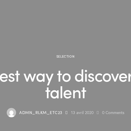
SELECTION
st way to discover
talent
ADMN_RLKM_ETC23
13 avril 2020
0
Comments