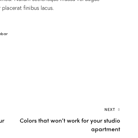
placerat finibus lacus.
ebar
NEXT
ur
Colors that won’t work for your studio
apartment